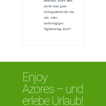
müssen, wäre dies
nicht eine gute
Gelegenheit für ein
ein- oder
mehrtägiges
Sightseeing dort?
Enjoy
Azores
–
und
erlebe Urlaub!